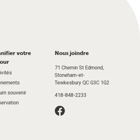
anifier votre
Nous joindre
jour
71 Chemin St Edmond,
ivités
Stoneham-et-
énements
Tewkesbury QC G3C 1G2
um souvenir
418-848-2233
ervation