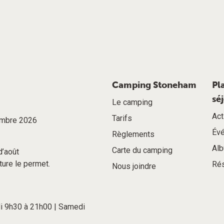
Camping Stoneham
Pl
sé
Le camping
Act
Tarifs
tembre 2026
Év
Règlements
Alb
Carte du camping
d’août
ture le permet.
Rés
Nous joindre
di 9h30 à 21h00 | Samedi