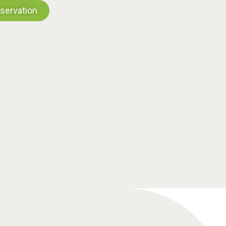
servation
1c