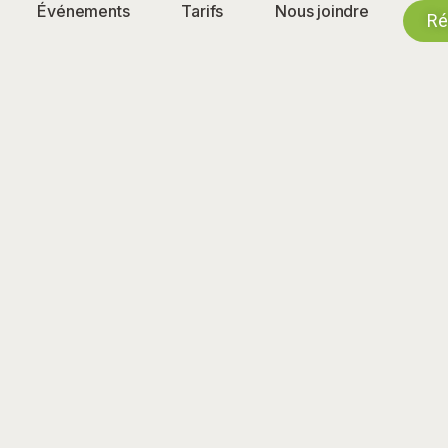
Événements
Tarifs
Nous joindre
Ré
40ea-bb02-a1c7ed30f7