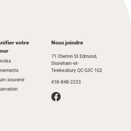
anifier votre
Nous joindre
jour
71 Chemin St Edmond,
ivités
Stoneham-et-
énements
Tewkesbury QC G3C 1G2
um souvenir
418-848-2233
ervation