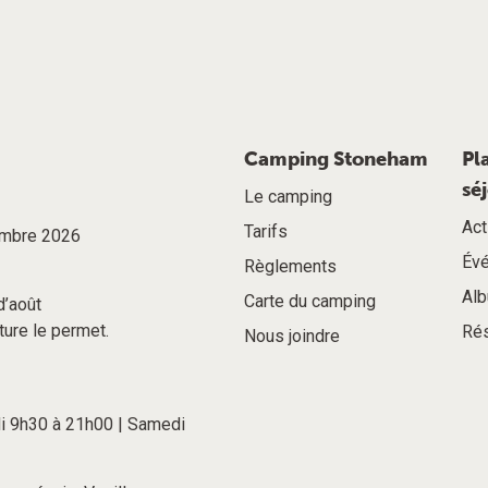
Camping Stoneham
Pl
sé
Le camping
Act
Tarifs
tembre 2026
Év
Règlements
Alb
Carte du camping
d’août
ture le permet.
Rés
Nous joindre
di 9h30 à 21h00 | Samedi