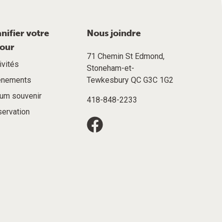
anifier votre
Nous joindre
jour
71 Chemin St Edmond,
ivités
Stoneham-et-
énements
Tewkesbury QC G3C 1G2
um souvenir
418-848-2233
ervation