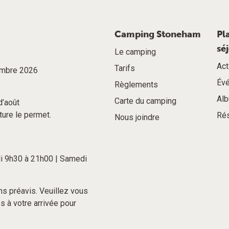
Camping Stoneham
Pl
sé
Le camping
Act
Tarifs
tembre 2026
Év
Règlements
Alb
Carte du camping
d’août
ture le permet.
Rés
Nous joindre
di 9h30 à 21h00 | Samedi
s préavis. Veuillez vous
 à votre arrivée pour